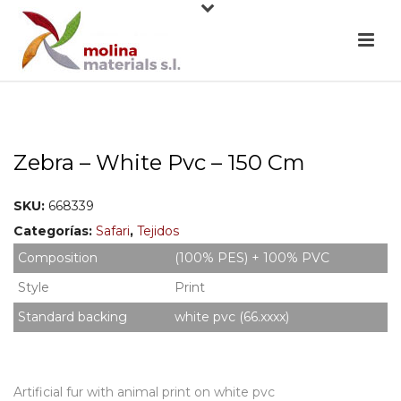
Zebra – White Pvc – 150 Cm
SKU:
668339
Categorías:
Safari
,
Tejidos
Composition
(100% PES) + 100% PVC
Style
Print
Standard backing
white pvc (66.xxxx)
Artificial fur with animal print on white pvc