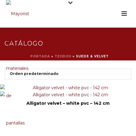
CATÁLOGO
PORTADA
»
TEJIDOS
»
SUEDE & VELVET
Alligator velvet – white pvc – 142 cm