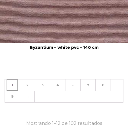
Byzantium – white pvc – 140 cm
1
2
3
4
…
7
8
→
9
Mostrando 1–12 de 102 resultados