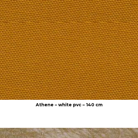
Athene – white pvc – 140 cm